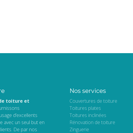
re
Nos services
de toiture et
Couvertures de toiture
urnissons
Toitures plates
’usage d’excellents
Toitures inclinées
e avec un seul but en
Rénovation de toiture
lients. De par nos
Zinguerie