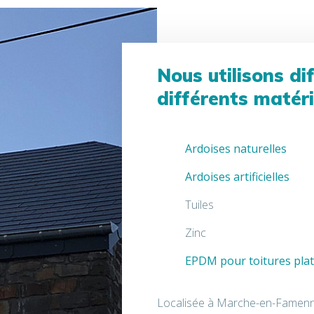
Nous utilisons di
différents matéri
Ardoises naturelles
Ardoises artificielles
Tuiles
Zinc
EPDM pour toitures pla
Localisée à Marche-en-Famenne