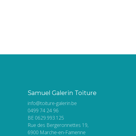
Samuel Galerin Toiture
info@toiture-galerin.be
0499 74 24 96
BE 0629.993.125
Rue des Bergeronnettes 19,
6900 Marche-en-Famenne