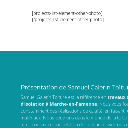
[projects-list-element-other-photo]
[/projects-list-element-other-photo]
Présentation de Samuel Galerin Toitu
Samuel Galerin Toiture est la référence en
travaux 
d’isolation à Marche-en-Famenne
. Nous vous fo
constamment des réalisations de qualité, en faisant l
matériaux. Nous œuvrons dans le monde de la toitur
tête : construire une relation de confiance avec nos c