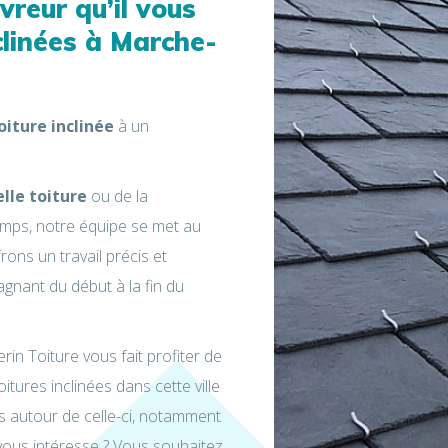
vreur qu’il vous
clinées à Marche-
oiture inclinée
à un
lle toiture
ou de la
temps, notre équipe se met au
ons un travail précis et
gnant du début à la fin du
n Toiture vous fait profiter de
itures inclinées dans cette ville
es autour de celle-ci, notamment
vous intéresse ? Vous souhaitez