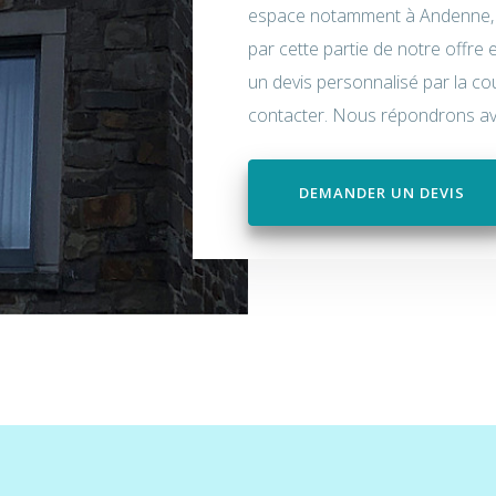
espace notamment à Andenne, 
par cette partie de notre offre 
un devis personnalisé par la co
contacter. Nous répondrons ave
DEMANDER UN DEVIS