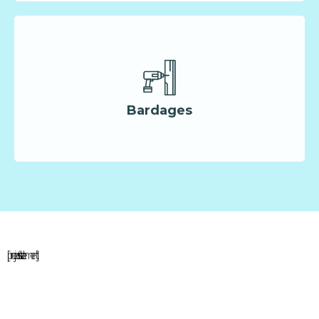
Bardages
[projects-list-element]